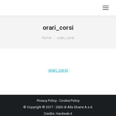
orari_corsi
You are here:
Home
orari_corsi
orari_corsi
Privacy Policy
-
Cookie Policy
© Copyright © 2017 - 2026 di Alla Sbarra A.s.d.
Credits:
Hardweb.it